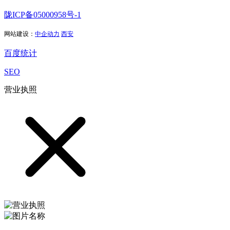
陇ICP备05000958号-1
网站建设：
中企动力
西安
百度统计
SEO
营业执照