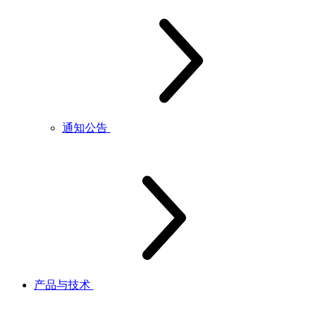
通知公告
产品与技术