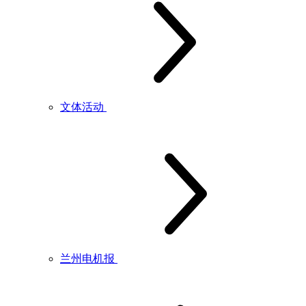
文体活动
兰州电机报