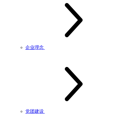
企业理念
党团建设