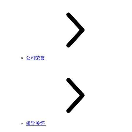
公司荣誉
领导关怀