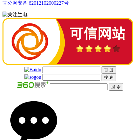
甘公网安备 62012102000227号