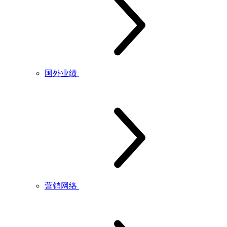
国外业绩
营销网络