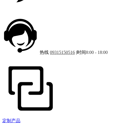
热线
09315150516
|
时间
8:00 - 18:00
定制产品