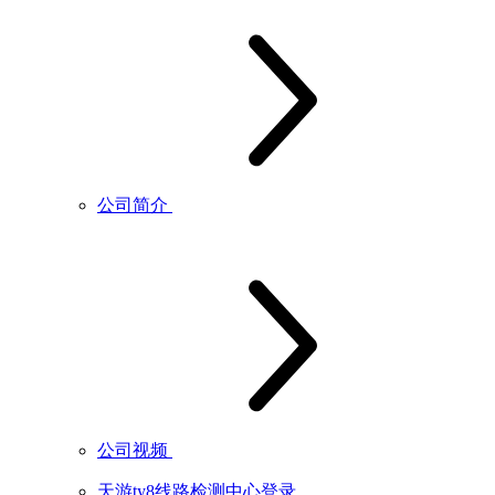
公司简介
公司视频
天游ty8线路检测中心登录