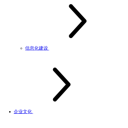
信息化建设
企业文化