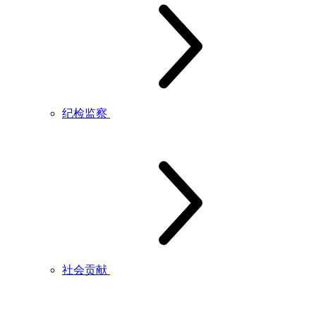
纪检监察
社会贡献