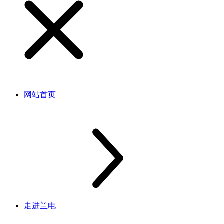
网站首页
走进兰电