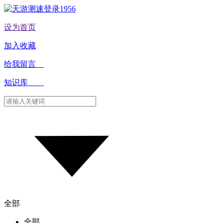
设为首页
加入收藏
给我留言
知识库
全部
全部