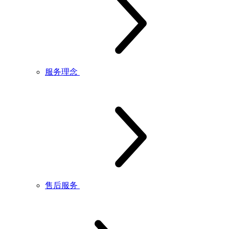
服务理念
售后服务