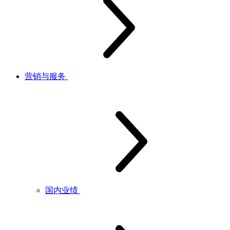
营销与服务
国内业绩