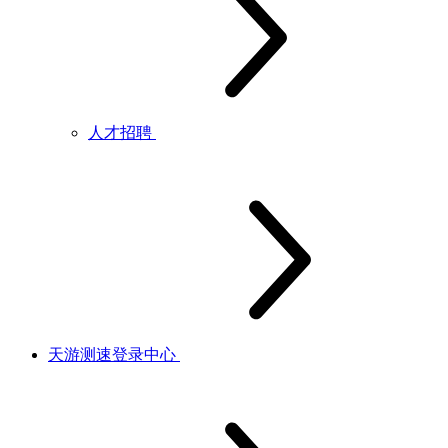
人才招聘
天游测速登录中心