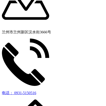
兰州市兰州新区汉水街3666号
电话： 0931-5150516