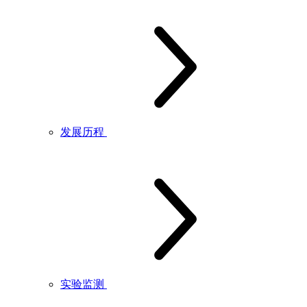
发展历程
实验监测