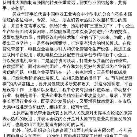
从制造大国向制造强国的转变任重道远，需要行业团结起来，共携
手，齐创新。
吴业华理事长代表中国电器工业协会中小型电机分会向莅临本届
论坛的各位领导、专家、同仁、朋友们表示热烈的欢迎和衷心的感
谢，并提出在需求收缩、供给冲击、预期转弱“三重压力”下，中小企业
生产经营面临诸多困难，希望能够通过本次会议促进行业内的交流，
凝聚智慧和力量，共同畅议电机技术和产业的当下与未来。为此，他
提出三点坚持：一是坚持创新驱动，打造富有活力的增长模式。在数
智化背景下，电机企业要逐步引入和优化智能化生产设备，推进工业
互联网平台应用，鼓励电机企业及配套行业争创专精特新中小企业，
并以安波电机举例；二是坚持协同联动，打造开放共赢的合作模式。
在数据面前，面对未来的困难，生存和如何更好的发展成为企业首要
考虑的问题，电机企业要团结在一起，共克时艰；三是坚持低碳发
展，打造绿色和谐的发展模式。在相关政策的指导下，在“节能就是降
碳”的共识基础上，要开展低碳技术研究和攻关，加速标准制定、平台
建设等工作，上电科以及电机工程中心要有担当和使命感，带动整个
行业、特别是骨干、龙头企业和专精特新企业攻坚克难。最后，吴理
事长寄语行业企业，既要坚定发展信心，又要增强忧患意识，在市场
大局中找准定位和优势，继往开来，续写华章。
太原市副市长李永强代表太原市人民政府对出席本次论坛的来宾
表示热烈的欢迎，并表示会议的召开是对太原市制造业高质量发展的
认可，也是对山西电机制造有限公司的认可。
此外，论坛组织参会代表参观了山西电机制造有限公司，今年是
山西电机成立70周年， 2020年山西电机获国家工信部 “绿色工厂”称