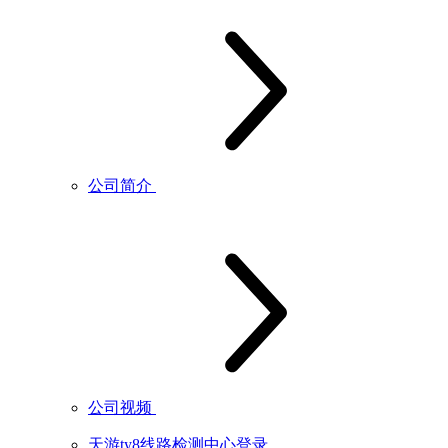
公司简介
公司视频
天游ty8线路检测中心登录