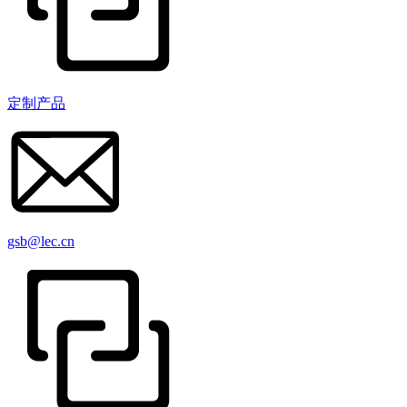
定制产品
gsb@lec.cn