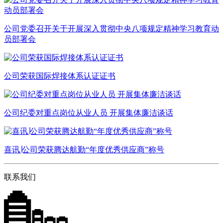
公司党委召开关于开展深入贯彻中央八项规定精神学习教育动
员部署会
公司荣获国际焊接体系认证证书
公司纪委对重点岗位从业人员 开展集体廉洁谈话
喜讯∣公司荣获腾达航勤“年度优秀供应商”称号
联系我们