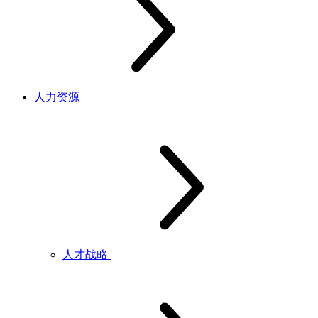
人力资源
人才战略