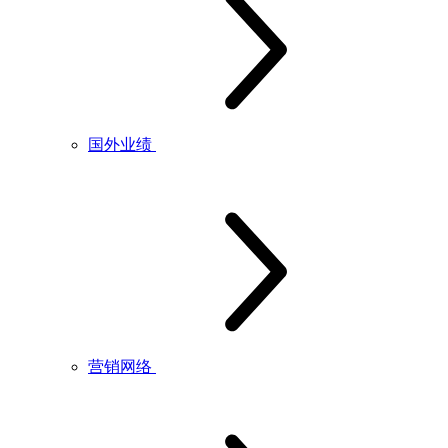
国外业绩
营销网络