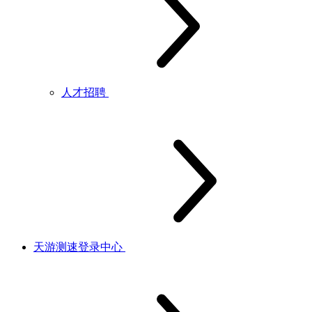
人才招聘
天游测速登录中心