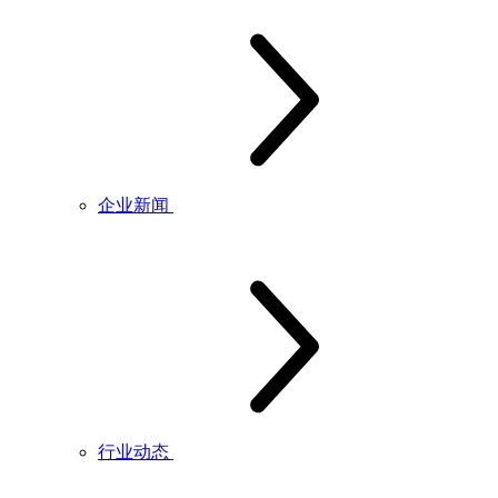
企业新闻
行业动态