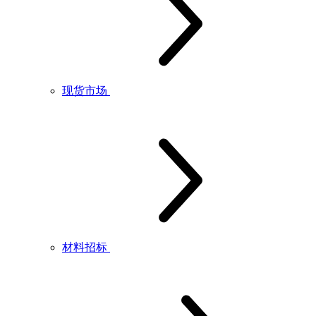
现货市场
材料招标