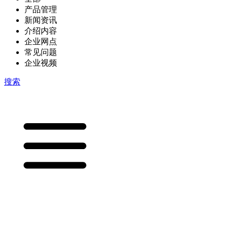
产品管理
新闻资讯
介绍内容
企业网点
常见问题
企业视频
搜索