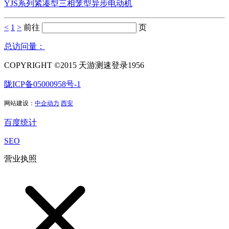
YJS系列紧凑型三相笼型异步电动机
<
1
>
前往
页
总访问量：
COPYRIGHT ©2015 天游测速登录1956
陇ICP备05000958号-1
网站建设：
中企动力
西安
百度统计
SEO
营业执照