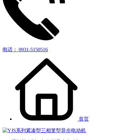
电话： 0931-5150516
首页