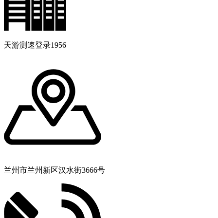
天游测速登录1956
兰州市兰州新区汉水街3666号