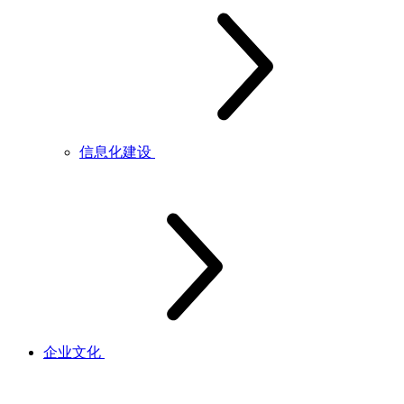
信息化建设
企业文化