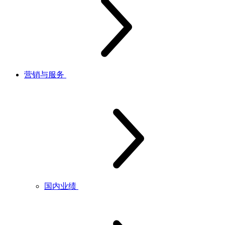
营销与服务
国内业绩