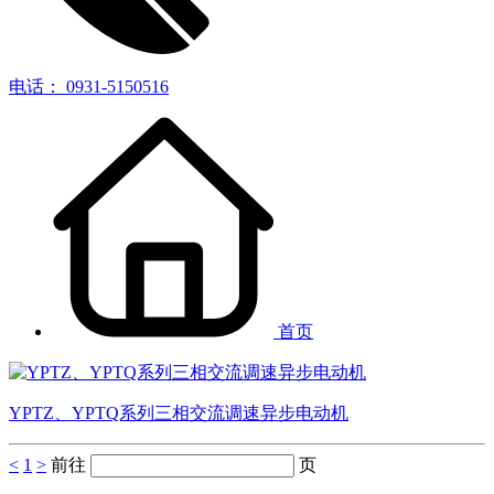
电话： 0931-5150516
首页
YPTZ、YPTQ系列三相交流调速异步电动机
<
1
>
前往
页