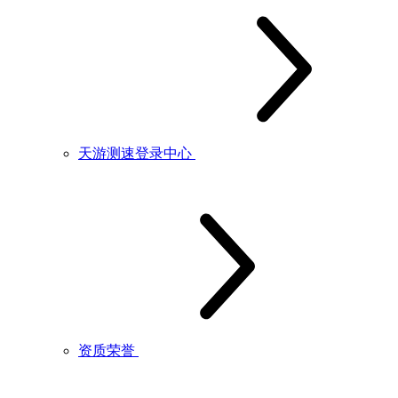
天游测速登录中心
资质荣誉