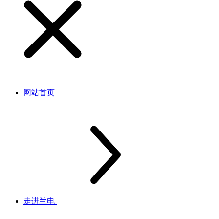
网站首页
走进兰电