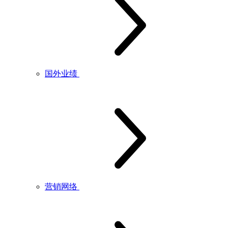
国外业绩
营销网络