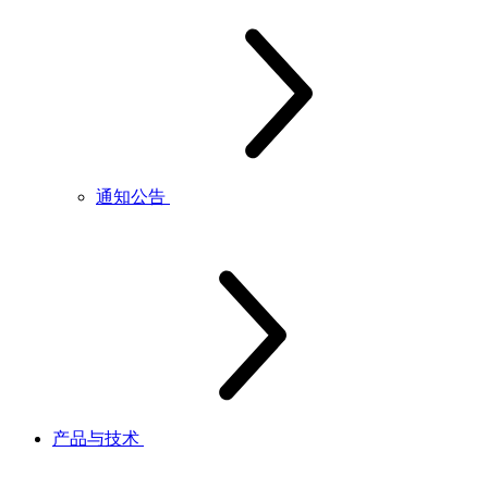
通知公告
产品与技术