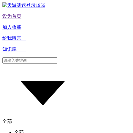
设为首页
加入收藏
给我留言
知识库
全部
全部