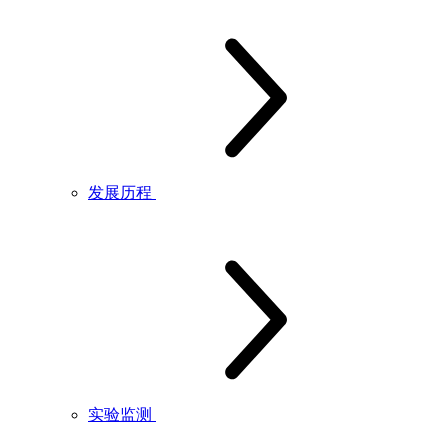
发展历程
实验监测