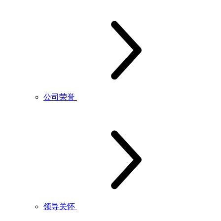
公司荣誉
领导关怀