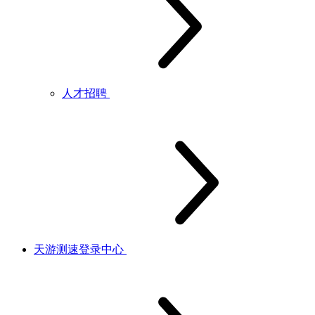
人才招聘
天游测速登录中心