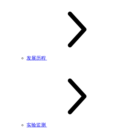
发展历程
实验监测