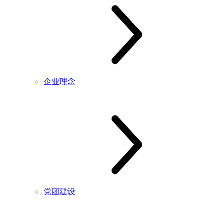
企业理念
党团建设