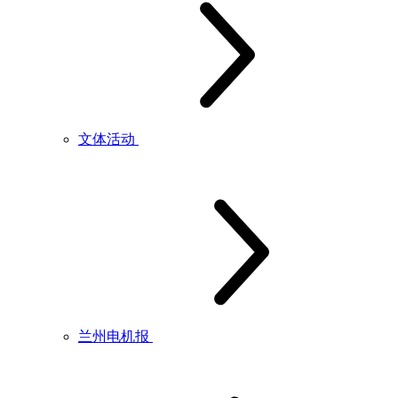
文体活动
兰州电机报