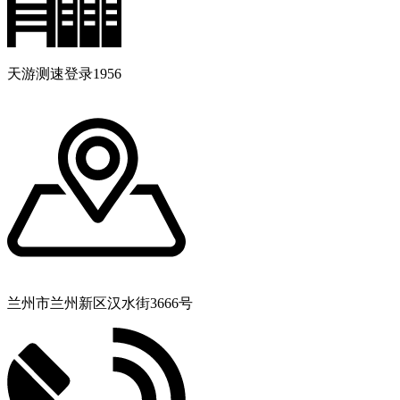
天游测速登录1956
兰州市兰州新区汉水街3666号