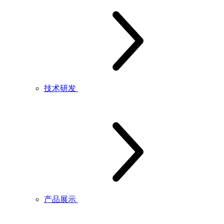
技术研发
产品展示