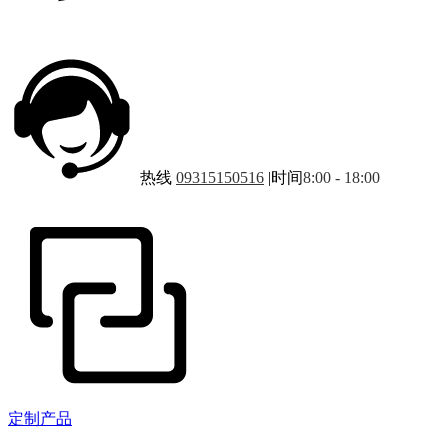
热线
09315150516
|
时间
8:00 - 18:00
定制产品