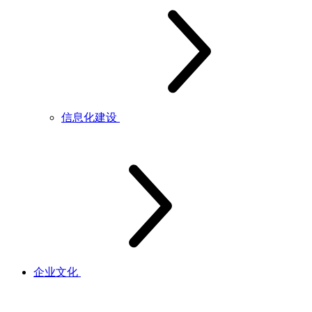
信息化建设
企业文化