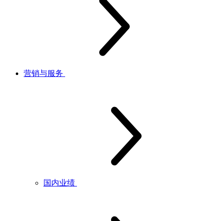
营销与服务
国内业绩