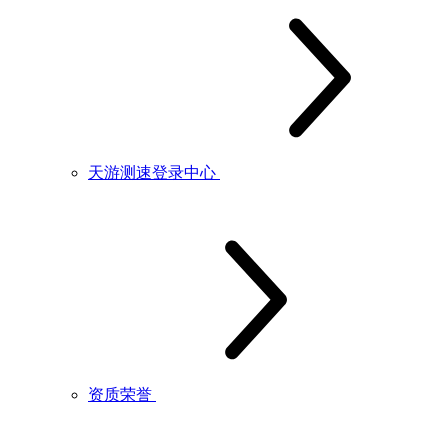
天游测速登录中心
资质荣誉