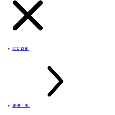
网站首页
走进兰电