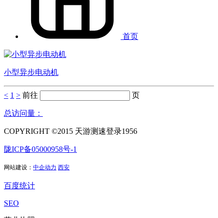
首页
小型异步电动机
<
1
>
前往
页
总访问量：
COPYRIGHT ©2015 天游测速登录1956
陇ICP备05000958号-1
网站建设：
中企动力
西安
百度统计
SEO