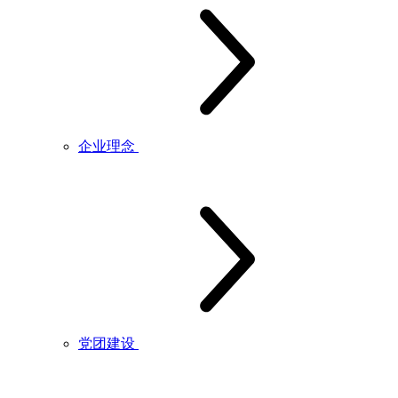
企业理念
党团建设