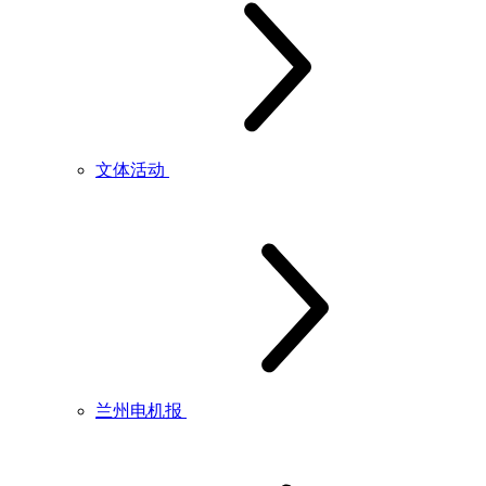
文体活动
兰州电机报