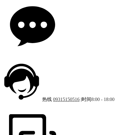
热线
09315150516
|
时间
8:00 - 18:00