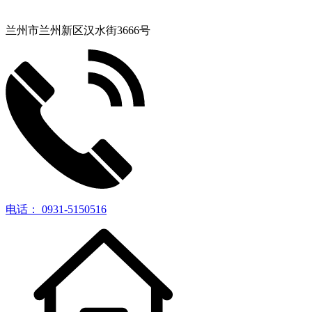
兰州市兰州新区汉水街3666号
电话： 0931-5150516