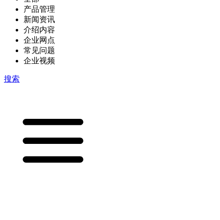
产品管理
新闻资讯
介绍内容
企业网点
常见问题
企业视频
搜索