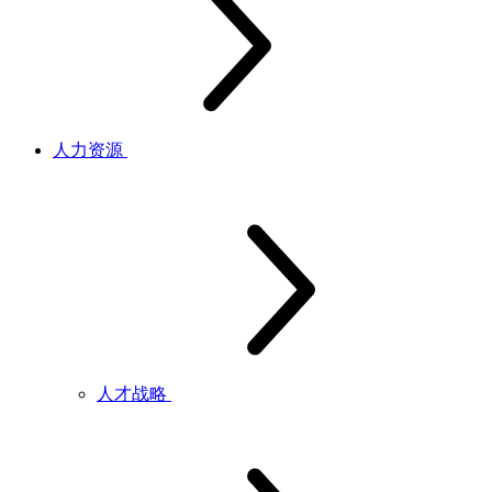
人力资源
人才战略