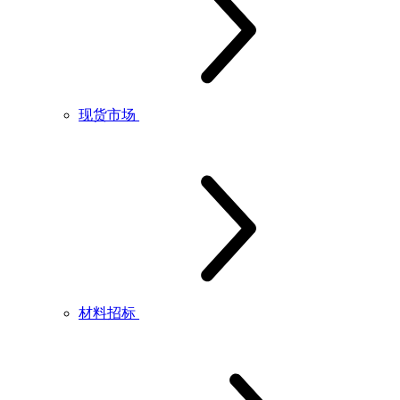
现货市场
材料招标