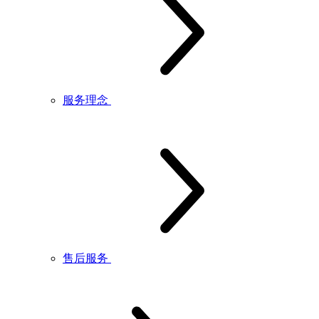
服务理念
售后服务