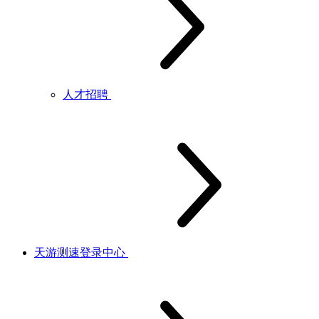
人才招聘
天游测速登录中心