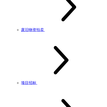
废旧物资拍卖
项目招标