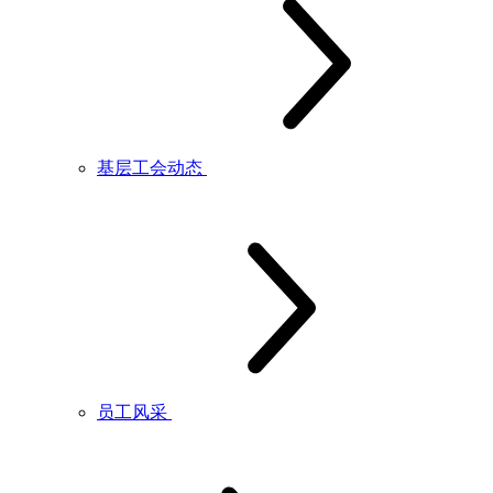
基层工会动态
员工风采