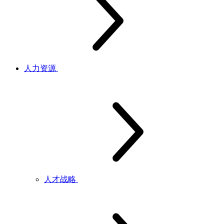
人力资源
人才战略