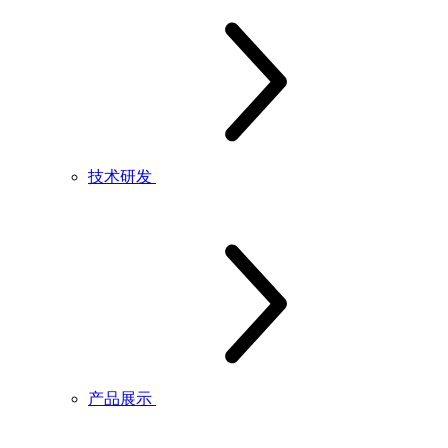
技术研发
产品展示