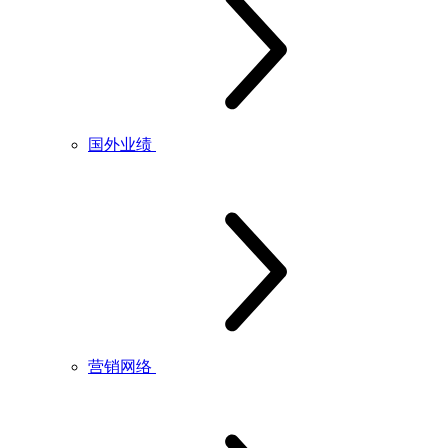
国外业绩
营销网络