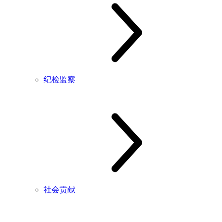
纪检监察
社会贡献