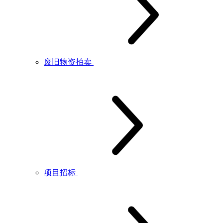
废旧物资拍卖
项目招标