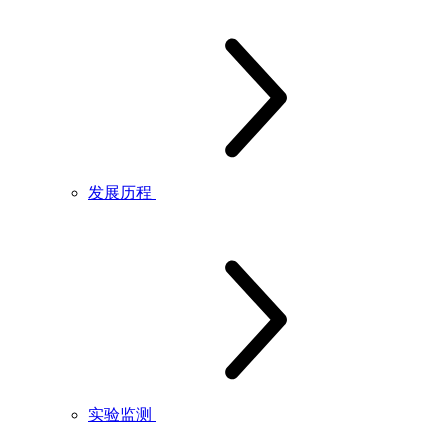
发展历程
实验监测