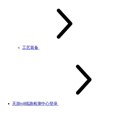
工艺装备
天游ty8线路检测中心登录