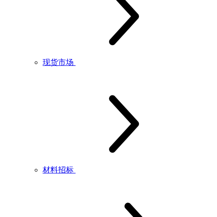
现货市场
材料招标