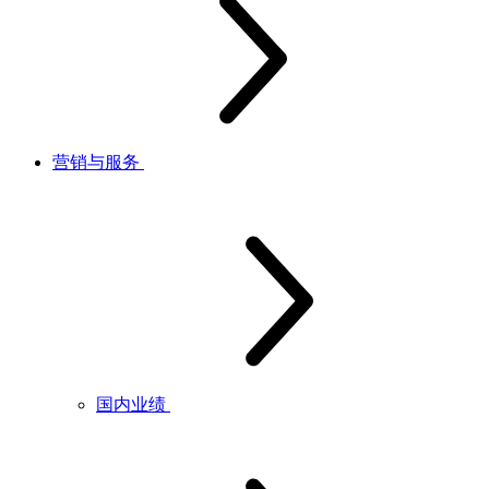
营销与服务
国内业绩