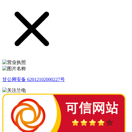
甘公网安备 62012102000227号