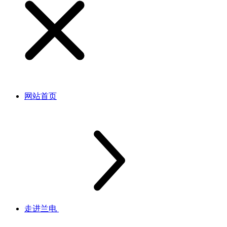
网站首页
走进兰电